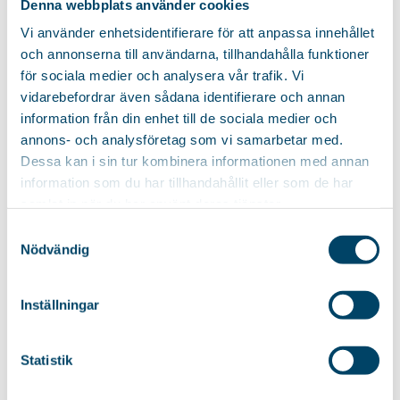
Denna webbplats använder cookies
WÄSCHESACK BH
Vi använder enhetsidentifierare för att anpassa innehållet
Wäschesack für BH mit
och annonserna till användarna, tillhandahålla funktioner
Kunststoffschiene, doppelten
för sociala medier och analysera vår trafik. Vi
Netzlagen und
vidarebefordrar även sådana identifierare och annan
Reißverschluss...
information från din enhet till de sociala medier och
annons- och analysföretag som vi samarbetar med.
7,90
€
Dessa kan i sin tur kombinera informationen med annan
information som du har tillhandahållit eller som de har
samlat in när du har använt deras tjänster.
ÄHNLICHE PRODUKTE
Samtyckesval
Nödvändig
KLEIDUNGSROLLER
Inställningar
OPERA
KLEIDERPFLEGE-
ROLLE OPERA
Kleiderpflege-Rolle mit 5
NACHFÜLLPACKUNG
Statistik
Metern Klebeband.
Nachfüllpackung für
Kleiderrolle Opera mit 5 m