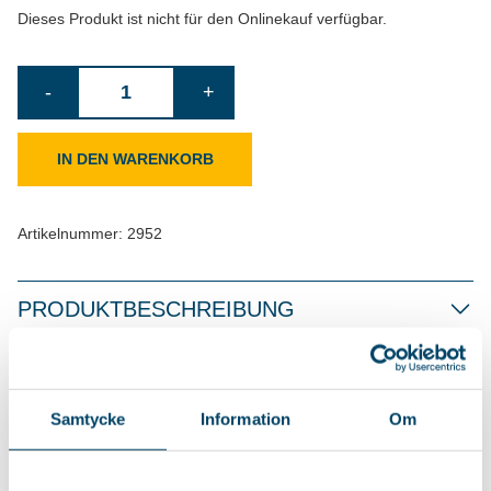
Dieses Produkt ist nicht für den Onlinekauf verfügbar.
Wäschenetze
-
+
3er-
Pack
IN DEN WARENKORB
Menge
Artikelnummer:
2952
PRODUKTBESCHREIBUNG
DAS KÖNNTE IHNEN AUCH
Samtycke
Information
Om
GEFALLEN…