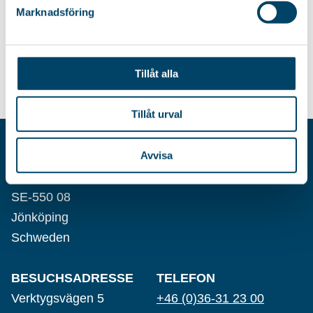
Marknadsföring
Klebeband.
4,45
€
2,85
€
Tillåt alla
Tillåt urval
Avvisa
AB RÖRETS INDUSTRIER
Postfach 8016
SE-550 08
Jönköping
Schweden
BESUCHSADRESSE
TELEFON
Verktygsvägen 5
+46 (0)36-31 23 00