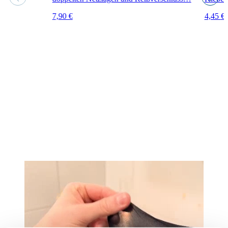
7,90
€
4,45
€