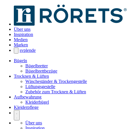
Über uns
Inspiration
Medien
Marken
sv
pl
en
de
Bügeln
Bügelbretter
Bügelbrettbezüge
Trocknen & Lüften
Wäscheständer & Trockengestelle
Lüftungsgestelle
Zubehör zum Trocknen & Lüften
Aufbewahrung
Kleiderbügel
Kleiderpflege
Über uns
Inspiration