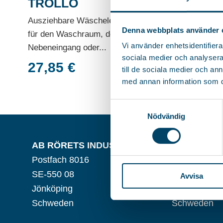
TROLLO
Ausziehbare Wäscheleine, perfekt
Denna webbplats använder 
für den Waschraum, den
Vi använder enhetsidentifierar
Nebeneingang oder...
sociala medier och analysera 
27,85
€
till de sociala medier och a
med annan information som du 
Samtyckesval
Nödvändig
AB RÖRETS INDUSTRIER
BESUCHSA
Postfach 8016
Verktygsväg
SE-550 08
SE-553 02
Avvisa
Jönköping
Jönköping
Schweden
Schweden