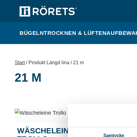
BÜGELN
TROCKNEN & LÜFTEN
AUFBEWA
Start
/ Produkt Längd lina / 21 m
21 M
WÄSCHELEINE
Samtycke