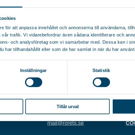
cookies
e för att anpassa innehållet och annonserna till användarna, tillh
vår trafik. Vi vidarebefordrar även sådana identifierare och anna
nnons- och analysföretag som vi samarbetar med. Dessa kan i sin
har tillhandahållit eller som de har samlat in när du har använt 
Inställningar
Statistik
DRESSE
TELEFON
OR
en 5
+46 (0)36-31 23 00
556
Tillåt urval
E-MAIL
KA
mail@rorets.se
CO