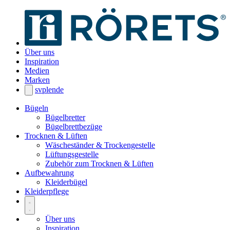
Über uns
Inspiration
Medien
Marken
sv
pl
en
de
Bügeln
Bügelbretter
Bügelbrettbezüge
Trocknen & Lüften
Wäscheständer & Trockengestelle
Lüftungsgestelle
Zubehör zum Trocknen & Lüften
Aufbewahrung
Kleiderbügel
Kleiderpflege
Über uns
Inspiration