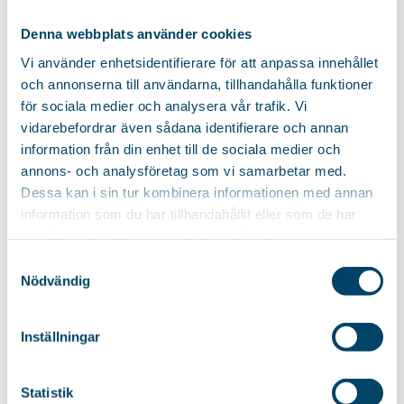
Start
/ Produkt Längd lina / 7 m
Denna webbplats använder cookies
7 m
Vi använder enhetsidentifierare för att anpassa innehållet
och annonserna till användarna, tillhandahålla funktioner
för sociala medier och analysera vår trafik. Vi
vidarebefordrar även sådana identifierare och annan
Compact living
information från din enhet till de sociala medier och
Wäscheständer Rapid
annons- och analysföretag som vi samarbetar med.
Dessa kan i sin tur kombinera informationen med annan
Praktischer Wäscheständer, der sowohl bei der Verwendung als
information som du har tillhandahållit eller som de har
auch...
samlat in när du har använt deras tjänster.
19,85
€
Samtyckesval
Nödvändig
Compact living
Inställningar
Wäscheständer Rapid Black
Statistik
Praktischer Wäscheständer, der sowohl bei der Nutzung als