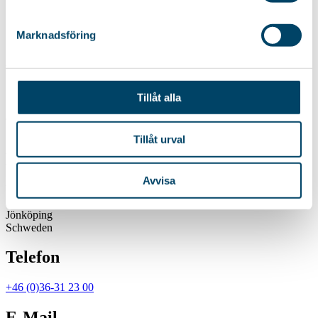
auch...
19,85
€
Marknadsföring
AB Rörets Industrier
Postfach 8016
Tillåt alla
SE-550 08
Jönköping
Schweden
Tillåt urval
BESUCHSADRESSE
Avvisa
Verktygsvägen 5
SE-553 02
Jönköping
Schweden
Telefon
+46 (0)36-31 23 00
E-Mail