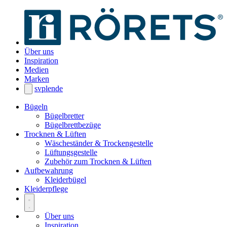
Über uns
Inspiration
Medien
Marken
sv
pl
en
de
Bügeln
Bügelbretter
Bügelbrettbezüge
Trocknen & Lüften
Wäscheständer & Trockengestelle
Lüftungsgestelle
Zubehör zum Trocknen & Lüften
Aufbewahrung
Kleiderbügel
Kleiderpflege
Über uns
Inspiration