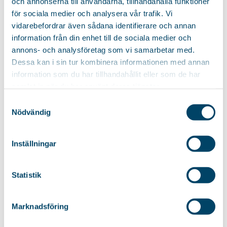
och annonserna till användarna, tillhandahålla funktioner
för sociala medier och analysera vår trafik. Vi
vidarebefordrar även sådana identifierare och annan
Für Dampfbügelstation
information från din enhet till de sociala medier och
Bügelbrett Smilla Steamstation Chrome
annons- och analysföretag som vi samarbetar med.
Dessa kan i sin tur kombinera informationen med annan
Extra stabiles Bügelbrett mit großer Abstellfläche für
information som du har tillhandahållit eller som de har
Dampfbügelstationen. Ausgestattet...
samlat in när du har använt deras tjänster.
65,85
€
Samtyckesval
Nödvändig
Bügelbrett Avanza Chrome
Inställningar
Bügelbrett mit allen Raffinessen – Ablage für fertig gebügelte...
Statistik
89,85
€
Marknadsföring
Extra stabil