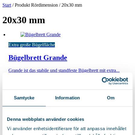
Start
/ Produkt Rördimension / 20x30 mm
20x30 mm
Extra große Bügelfläche
Bügelbrett Grande
Grande ist das stabile und standfeste Bügelbrett mit extra...
Für Dampfbügelstation
Samtycke
Information
Om
Bügelbrett Smilla Steamstation
Extra stabiles Bügelbrett mit großer Abstellfläche für
Denna webbplats använder cookies
Dampfbügelstationen. Ausgestattet...
Vi använder enhetsidentifierare för att anpassa innehållet
65,85
€