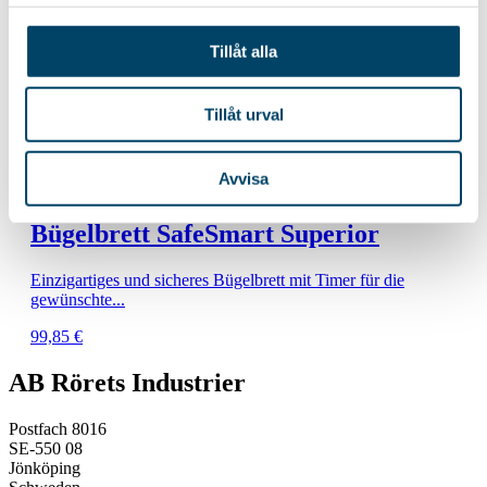
Bügelbrett Emma
Tillåt alla
Bügelbrett mit robustem Gestell für extra Stabilität. Bequeme
Höheneinstellung,...
84,85
€
Tillåt urval
Avvisa
Mit Timer
Bügelbrett SafeSmart Superior
Einzigartiges und sicheres Bügelbrett mit Timer für die
gewünschte...
99,85
€
AB Rörets Industrier
Postfach 8016
SE-550 08
Jönköping