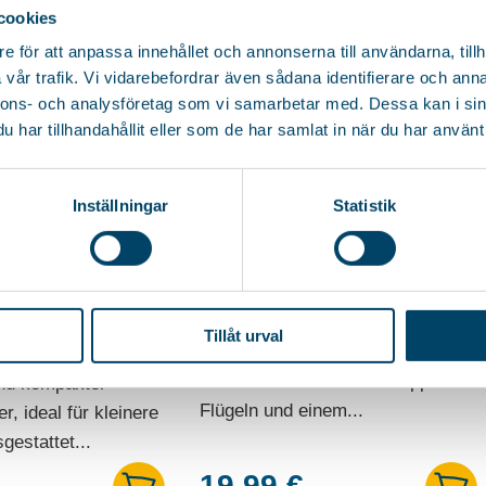
cookies
e för att anpassa innehållet och annonserna till användarna, tillh
vår trafik. Vi vidarebefordrar även sådana identifierare och anna
nnons- och analysföretag som vi samarbetar med. Dessa kan i sin
har tillhandahållit eller som de har samlat in när du har använt 
Inställningar
Statistik
WÄSCHESTÄNDER
ufbewahrung
TONY BLACK
ESTÄNDER
Tillåt urval
T BLACK
Einfacher und praktischer
Wäscheständer mit einklappbaren
und kompakter
Flügeln und einem...
, ideal für kleinere
estattet...
19,99
€