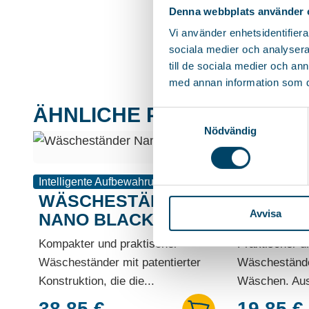
Denna webbplats använder 
Vi använder enhetsidentifierar
sociala medier och analysera 
till de sociala medier och a
med annan information som du 
ÄHNLICHE PRODUKTE
Samtyckesval
Nödvändig
Intelligente Aufbewahrung
Intelligente A
WÄSCHESTÄNDER
WÄSCH
Avvisa
NANO BLACK
COMPAC
Kompakter und praktischer
Praktischer 
Wäscheständer mit patentierter
Wäscheständer
Konstruktion, die die...
Wäschen. Ausg
38,85
€
19,85
€