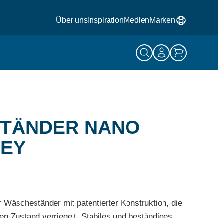
Über uns
Inspiration
Medien
Marken
TÄNDER NANO
REY
 Wäscheständer mit patentierter Konstruktion, die
en Zustand verriegelt. Stabiles und beständiges