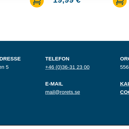
DRESSE
TELEFON
OR
en 5
+46 (0)36-31 23 00
556
E-MAIL
KA
mail@rorets.se
CO