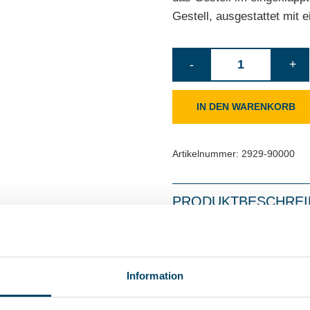
Gestell, ausgestattet mit
Wäscheständer
-
+
Nano
Space
IN DEN WARENKORB
Grey
Menge
Artikelnummer:
2929-90000
PRODUKTBESCHRE
MASSE & FAKTEN
Information