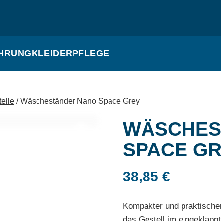
HRUNG
KLEIDERPFLEGE
elle
/ Wäscheständer Nano Space Grey
WÄSCHES
SPACE G
38,85
€
Kompakter und praktischer
das Gestell im eingeklappt