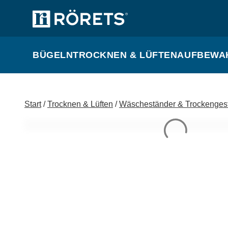
BÜGELN
TROCKNEN & LÜFTEN
AUFBEWA
Start
/
Trocknen & Lüften
/
Wäscheständer & Trockengest