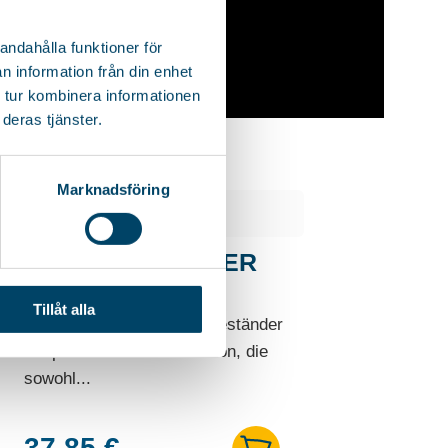
andahålla funktioner för
n information från din enhet
 tur kombinera informationen
deras tjänster.
Marknadsföring
WÄSCHESTÄNDER
NEO
Tillåt alla
Stabiler und fester Wäscheständer
mit patentierter Konstruktion, die
sowohl...
37,85
€