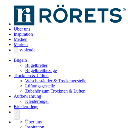
Über uns
Inspiration
Medien
Marken
sv
pl
en
de
Bügeln
Bügelbretter
Bügelbrettbezüge
Trocknen & Lüften
Wäscheständer & Trockengestelle
Lüftungsgestelle
Zubehör zum Trocknen & Lüften
Aufbewahrung
Kleiderbügel
Kleiderpflege
Über uns
Inspiration