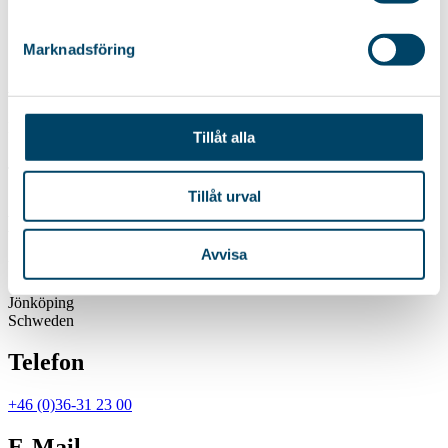
die die...
79,85
€
Marknadsföring
AB Rörets Industrier
Postfach 8016
Tillåt alla
SE-550 08
Jönköping
Schweden
Tillåt urval
BESUCHSADRESSE
Avvisa
Verktygsvägen 5
SE-553 02
Jönköping
Schweden
Telefon
+46 (0)36-31 23 00
E-Mail