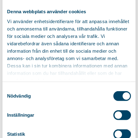
Start
/ Produkt Vikt / 4,1 kg
Denna webbplats använder cookies
4,1 kg
Vi använder enhetsidentifierare för att anpassa innehållet
och annonserna till användarna, tillhandahålla funktioner
för sociala medier och analysera vår trafik. Vi
vidarebefordrar även sådana identifierare och annan
Reduzierte Trocknungszeit
information från din enhet till de sociala medier och
Wäscheständer Shape
annons- och analysföretag som vi samarbetar med.
Dessa kan i sin tur kombinera informationen med annan
Stabiler Wäscheständer mit allem Extra. Kräftige Trockenleinen,
information som du har tillhandahållit eller som de har
die die...
samlat in när du har använt deras tjänster.
79,85
€
Samtyckesval
Nödvändig
Reduzierte Trocknungszeit
Inställningar
Wäscheständer Shape Black
Statistik
Stabiler Wäscheständer mit allem Extras. Robuste Trockenleinen,