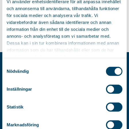
Vi använder enhetsidentifierare för att anpassa innehållet
och annonserna till användarna, tillhandahålla funktioner
för sociala medier och analysera vår trafik. Vi
vidarebefordrar även sådana identifierare och annan
information från din enhet till de sociala medier och
annons- och analysföretag som vi samarbetar med.
Dessa kan i sin tur kombinera informationen med annan
information som du har tillhandahållit eller som de har
samlat in när du har använt deras tjänster.
Samtyckesval
AB RÖRETS INDUSTRIER
Nödvändig
Postfach 8016
SE-550 08
Inställningar
Jönköping
Schweden
Statistik
BESUCHSADRESSE
TELEFON
Marknadsföring
Verktygsvägen 5
+46 (0)36-31 23 00