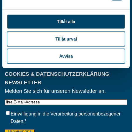
SE-553 02
Jönköping
E-MAIL
Tillåt alla
Schweden
mail@rorets.se
Tillåt urval
ORG.-NR.
556380-5885
Avvisa
KAUFBEDINGUNGEN
COOKIES & DATENSCHUTZERKLÄRUNG
NEWSLETTER
Melden Sie sich für unseren Newsletter an.
E-
post
Samtycke
*
Einwilligung in die Verarbeitung personenbezogener
Daten.
*