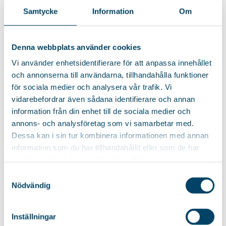
Tischmodell für kleinere
Samtycke
Information
Om
Wohnräume, einfach auf-...
25
€
Denna webbplats använder cookies
Vi använder enhetsidentifierare för att anpassa innehållet
och annonserna till användarna, tillhandahålla funktioner
ÄHNLICHE PRODUKTE
för sociala medier och analysera vår trafik. Vi
vidarebefordrar även sådana identifierare och annan
information från din enhet till de sociala medier och
annons- och analysföretag som vi samarbetar med.
BÜGELBRETT
Intelligente Aufbewahrung
Dessa kan i sin tur kombinera informationen med annan
ANDANTE
BÜGELBRETT PULSE
BLACK
information som du har tillhandahållit eller som de har
Einfaches und praktisches
samlat in när du har använt deras tjänster.
Smartes und praktisches
Bügelbrett mit einem
Bügelbrett für den alltäglichen
Drahtbügeleisenhalter,
Samtyckesval
Bügeleinsatz....
Höhenverstellung und...
Nödvändig
39,85
€
Inställningar