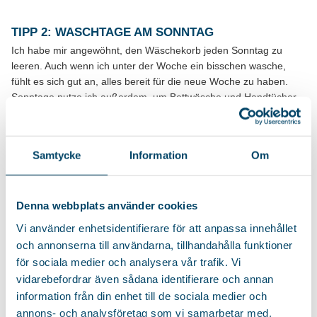
TIPP 2: WASCHTAGE AM SONNTAG
Ich habe mir angewöhnt, den Wäschekorb jeden Sonntag zu
leeren. Auch wenn ich unter der Woche ein bisschen wasche,
fühlt es sich gut an, alles bereit für die neue Woche zu haben.
Sonntage nutze ich außerdem, um Bettwäsche und Handtücher
zu waschen. Durch eine feste Routine wird es viel einfacher,
Ordnung zu halten und stressfrei in die neue Woche zu starten.
Samtycke
Information
Om
TIPP 3: DIE RICHTIGEN PRODUKTE WÄHLEN
Trocknen und Bügeln wird viel einfacher, wenn du Produkte hast,
Denna webbplats använder cookies
die genau zu deinem Zuhause und deinen Gewohnheiten
passen. Hast du wenig Platz, funktioniert ein kompaktes
Vi använder enhetsidentifierare för att anpassa innehållet
Trockengestell oder ein kleines Bügelbrett perfekt. Sie lassen sich
och annonserna till användarna, tillhandahålla funktioner
zudem leicht verstauen, wenn sie nicht gebraucht werden. Hast
för sociala medier och analysera vår trafik. Vi
du mehr Platz oder viel Wäsche, kann ein Trockengestell mit
vidarebefordrar även sådana identifierare och annan
dickeren Stangen die Trocknung beschleunigen, während ein
information från din enhet till de sociala medier och
größerer Bügeltisch mehr Raum für Tischdecken oder Gardinen
annons- och analysföretag som vi samarbetar med.
bietet. Mit den richtigen Produkten wird der Alltag sowohl