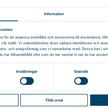
Information
cookies
e för att anpassa innehållet och annonserna till användarna, tillh
vår trafik. Vi vidarebefordrar även sådana identifierare och anna
nnons- och analysföretag som vi samarbetar med. Dessa kan i sin
har tillhandahållit eller som de har samlat in när du har använt 
Inställningar
Statistik
DRESSE
TELEFON
OR
Tillåt urval
en 5
+46 (0)36-31 23 00
556