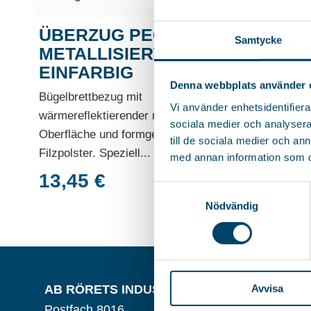
ÜBERZUG PEGGY
Samtycke
METALLISIERT
EINFARBIG
Denna webbplats använder 
Bügelbrettbezug mit
Vi använder enhetsidentifierar
wärmereflektierender metallisierter
sociala medier och analysera 
Oberfläche und formgeschnittenem
till de sociala medier och a
Filzpolster. Speziell...
med annan information som du 
13,45
€
Samtyckesval
Nödvändig
AB RÖRETS INDUSTRIER
BESUCHSA
Avvisa
Postfach 8016
Verktygsväg