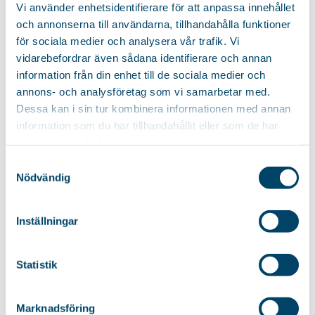
WÄSCHESTÄNDER
WÄSCHESTÄNDER
Vi använder enhetsidentifierare för att anpassa innehållet
RISE BLACK
NANO
och annonserna till användarna, tillhandahålla funktioner
Praktischer und kompakter
Kompakter und praktischer
för sociala medier och analysera vår trafik. Vi
Wäscheständer mit "Pop-up"-
Wäscheständer mit
vidarebefordrar även sådana identifierare och annan
Konstruktion für einfache
patentierter Konstruktion, die
information från din enhet till de sociala medier och
Handhabung....
die...
annons- och analysföretag som vi samarbetar med.
Dessa kan i sin tur kombinera informationen med annan
38,85
€
38,85
€
information som du har tillhandahållit eller som de har
samlat in när du har använt deras tjänster.
Samtyckesval
Nödvändig
WÄSCHELEINE
Maximale Trocknungsmöglichkeiten
TROLLO
WÄSCHESTÄNDER
LEVEL BLACK
Ausziehbare Wäscheleine,
Inställningar
Stabiler Wäscheständer mit
perfekt für den Waschraum,
maximalen
den Nebeneingang oder...
Trockenmöglichkeiten.
Statistik
Patentierte Konstruktion, die
die...
Marknadsföring