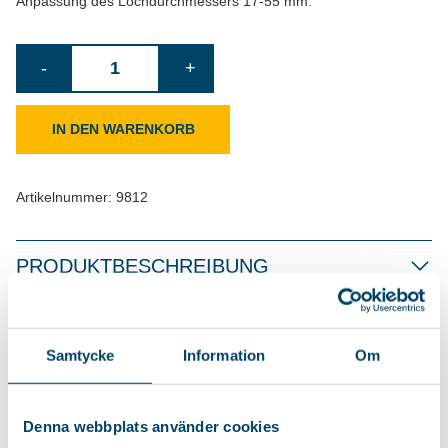
Anpassung des Lochdurchmessers 17-55 mm.
Bodenanker
-
+
Wilmer
Menge
IN DEN WARENKORB
Artikelnummer:
9812
PRODUKTBESCHREIBUNG
ÄHNLICHE PRODUKTE
Samtycke
Information
Om
Denna webbplats använder cookies
Platzsparend
Intelligente Aufbewahrung