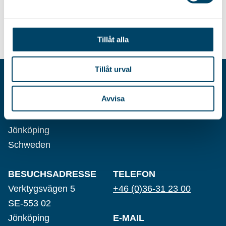
39,85
€
27,85
€
Tillåt alla
Tillåt urval
AB RÖRETS INDUSTRIER
Avvisa
Postfach 8016
SE-550 08
Jönköping
Schweden
BESUCHSADRESSE
TELEFON
Verktygsvägen 5
+46 (0)36-31 23 00
SE-553 02
Jönköping
E-MAIL