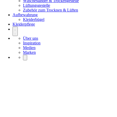
Wäscheständer & Trockengestelle
Lüftungsgestelle
Zubehör zum Trocknen & Lüften
Aufbewahrung
Kleiderbügel
Kleiderpflege
Über uns
Inspiration
Medien
Marken