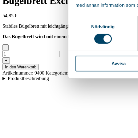
Bügelbrett Exclusive
med annan information som du 
54,85
€
Samtyckesval
Stabiles Bügelbrett mit leichtgängiger Höhenverstellung, verriegelba
Nödvändig
Das Bügelbrett wird mit einem Muster aus unserer schönen Kollek
-
Bügelbrett
Exclusive
+
Avvisa
Menge
In den Warenkorb
Artikelnummer:
9400
Kategorien:
Bügelbretter
,
Bügeln
Produktbeschreibung