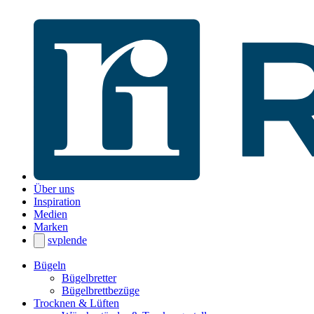
Über uns
Inspiration
Medien
Marken
sv
pl
en
de
Bügeln
Bügelbretter
Bügelbrettbezüge
Trocknen & Lüften