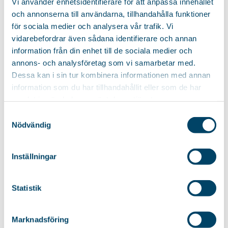
Vi använder enhetsidentifierare för att anpassa innehållet
Bügelbrett mit Steckdose für
Form, speziell angepasst für
das Bügeleisen und
och annonserna till användarna, tillhandahålla funktioner
Hemden, Gardinen,...
Kabelhalter. Einzigartige...
för sociala medier och analysera vår trafik. Vi
64,85
€
vidarebefordrar även sådana identifierare och annan
information från din enhet till de sociala medier och
annons- och analysföretag som vi samarbetar med.
Dessa kan i sin tur kombinera informationen med annan
information som du har tillhandahållit eller som de har
Für Hemden geeignet
Mit Ablage
BÜGELBRETT FACILE
BÜGELBRETT
samlat in när du har använt deras tjänster.
DUAL ACTION
LIBRETTO
Samtyckesval
Bügeltisch mit einzigartiger
Bügelbrett mit praktischer
Nödvändig
Form, speziell entwickelt für
Ablage für frisch gebügelte
Hemden,...
Wäsche. Einfach...
Inställningar
69,85
€
Statistik
BÜGELBRETT
BÜGELBRETT
Marknadsföring
EXCLUSIVE
EXCLUSIVE BLACK