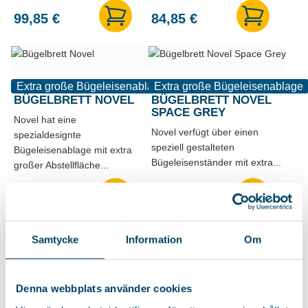
99,85
€
84,85
€
Extra große Bügeleisenablage
Extra große Bügeleisenablage
BÜGELBRETT NOVEL
BÜGELBRETT NOVEL
SPACE GREY
Novel hat eine
Novel verfügt über einen
spezialdesignte
speziell gestalteten
Bügeleisenablage mit extra
Bügeleisenständer mit extra...
großer Abstellfläche...
64,85
€
64,85
€
Samtycke
Information
Om
Für Hemden geeignet
Für Hemden geeignet
BÜGELBRETT FACILE
BÜGELBRETT FACILE
Denna webbplats använder cookies
CONNECT
Bügelbrett mit einzigartiger