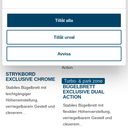
Stabiles Bügelbrett mit
Stabiles Bügelbrett mit
leichtgängiger
einfacher Höheneinstellung,
Tillåt alla
Höhenverstellung,
verriegelbarem Gestell und
verriegelbarem Gestell und
cleverem...
cleverem...
Tillåt urval
54,85
€
54,85
€
Avvisa
STRYKBORD
EXCLUSIVE CHROME
Turbo- & park zone
BÜGELBRETT
Stabiles Bügelbrett mit
EXCLUSIVE DUAL
leichtgängiger
ACTION
Höheneinstellung,
Stabiles Bügelbrett mit
verriegelbarem Gestell und
flexibler Höhenverstellung,
cleverem...
verriegelbarem Gestell und
cleverem...