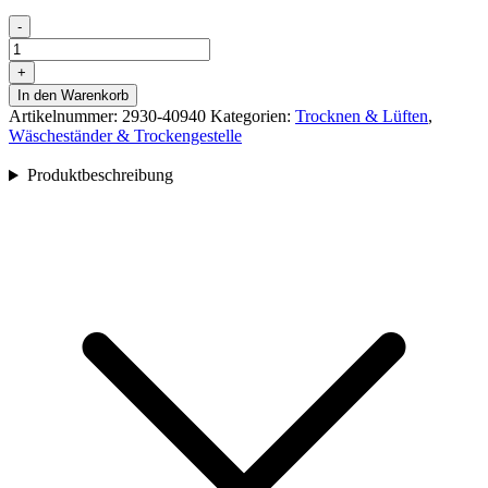
-
Wäscheständer
Lotus
+
Black
In den Warenkorb
Menge
Artikelnummer:
2930-40940
Kategorien:
Trocknen & Lüften
,
Wäscheständer & Trockengestelle
Produktbeschreibung