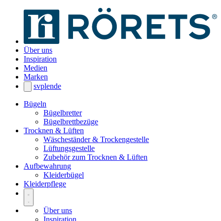
Über uns
Inspiration
Medien
Marken
sv
pl
en
de
Bügeln
Bügelbretter
Bügelbrettbezüge
Trocknen & Lüften
Wäscheständer & Trockengestelle
Lüftungsgestelle
Zubehör zum Trocknen & Lüften
Aufbewahrung
Kleiderbügel
Kleiderpflege
Über uns
Inspiration