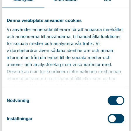
Denna webbplats använder cookies
Vi använder enhetsidentifierare för att anpassa innehållet
och annonserna till användarna, tillhandahålla funktioner
för sociala medier och analysera vår trafik. Vi
vidarebefordrar även sådana identifierare och annan
Das könnte Ihnen auch gefallen…
information från din enhet till de sociala medier och
annons- och analysföretag som vi samarbetar med.
Dessa kan i sin tur kombinera informationen med annan
information som du har tillhandahållit eller som de har
Maximale Trocknungsmöglichkeiten
samlat in när du har använt deras tjänster.
Wäscheständer Level Black
Samtyckesval
Nödvändig
Stabiler Wäscheständer mit maximalen Trockenmöglichkeiten.
Patentierte Konstruktion, die die...
Inställningar
39,85
€