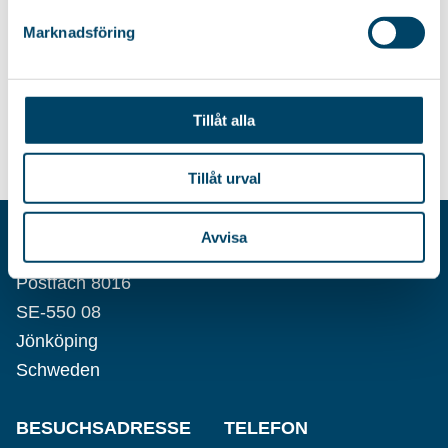
einfaches...
Trockenmöglichkeiten.
Patentierte Konstruktion, die
Marknadsföring
die...
18,85
€
39,85
€
Tillåt alla
Tillåt urval
Avvisa
AB RÖRETS INDUSTRIER
Postfach 8016
SE-550 08
Jönköping
Schweden
BESUCHSADRESSE
TELEFON