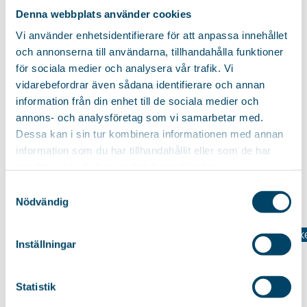
ÄHNLICHE PRODUKTE
Denna webbplats använder cookies
Vi använder enhetsidentifierare för att anpassa innehållet
och annonserna till användarna, tillhandahålla funktioner
Reduzierte Trocknungszeit
Reduzierte Trocknungszeit
för sociala medier och analysera vår trafik. Vi
WÄSCHESTÄNDER
WÄSCHESTÄNDER
SHAPE
vidarebefordrar även sådana identifierare och annan
SHAPE BLACK
information från din enhet till de sociala medier och
Stabiler Wäscheständer mit
Stabiler Wäscheständer mit
annons- och analysföretag som vi samarbetar med.
allem Extra. Kräftige
allem Extras. Robuste
Dessa kan i sin tur kombinera informationen med annan
Trockenleinen, die die...
Trockenleinen, die die...
information som du har tillhandahållit eller som de har
79,85
€
79,85
€
samlat in när du har använt deras tjänster.
Samtyckesval
Nödvändig
HALTER FÜR
Maximale Trocknungsmöglichke
Inställningar
WÄSCHEKLAMMERN
WÄSCHESTÄNDER
LEVEL BLACK
Intelligenter Halter für
Wäscheklammern mit
Stabiler Wäscheständer mit
Statistik
praktischem Haken für
maximalen